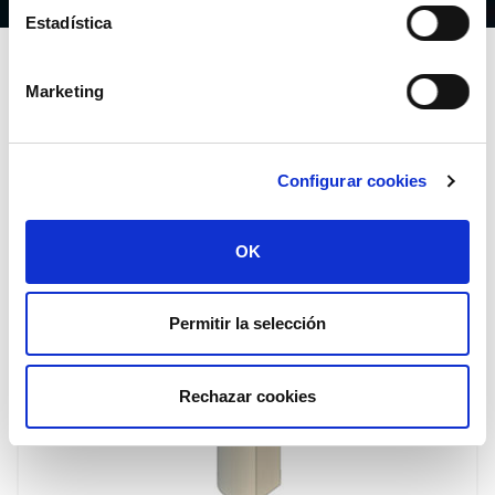
Estadística
Marketing
LO ÚLTIMO
Productos
Configurar cookies
SCANBODY INTRAORAL
OK
IBO 1102702
Permitir la selección
Rechazar cookies