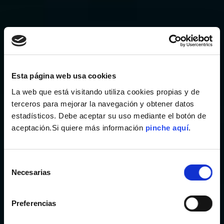
Esta página web usa cookies
La web que está visitando utiliza cookies propias y de
Garantía IBO
terceros para mejorar la navegación y obtener datos
estadísticos. Debe aceptar su uso mediante el botón de
Mediante ensayos de fatiga y resistencia mecánica
periódicos según la norma ISO14801, sistema de ensayo
aceptación.Si quiere más información
pinche aquí
.
por elementos finitos y la supeditación de los
productos a auditorías externas e internas
Selección
Necesarias
de
consentimiento
Preferencias