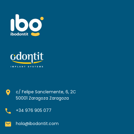
room
c/ Felipe Sanclemente, 6, 2C
50001 Zaragoza Zaragoza
phone
+34 976 905 077
mail
hola@ibodontit.com