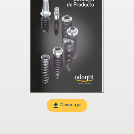
file_download
Descargar