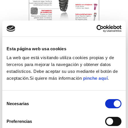
Esta página web usa cookies
file_download
Descargar
La web que está visitando utiliza cookies propias y de
terceros para mejorar la navegación y obtener datos
estadísticos. Debe aceptar su uso mediante el botón de
Kit para extracción de tornillos e
aceptación.Si quiere más información
pinche aquí
.
implantes
Selección
Necesarias
de
consentimiento
Preferencias