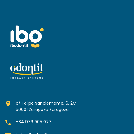
room
c/ Felipe Sanclemente, 6, 2C
50001 Zaragoza Zaragoza
phone
+34 976 905 077