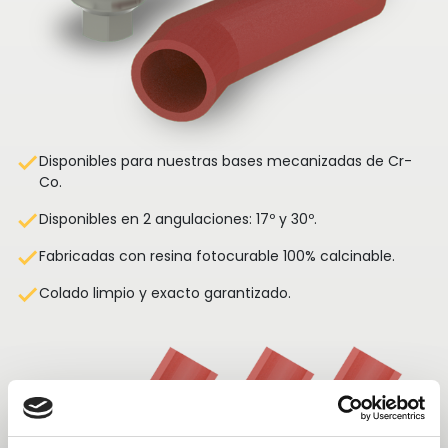
done
Disponibles para nuestras bases mecanizadas de Cr-
Co.
done
Disponibles en 2 angulaciones: 17º y 30º.
done
Fabricadas con resina fotocurable 100% calcinable.
done
Colado limpio y exacto garantizado.