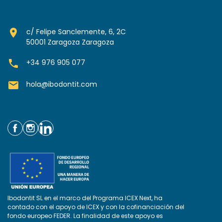
room
c/ Felipe Sanclemente, 6, 2C
50001 Zaragoza Zaragoza
phone
+34 976 905 077
mail
hola@ibodontit.com
Ibodontit SL en el marco del Programa ICEX Next, ha
contado con el apoyo de ICEX y con la cofinanciación del
fondo europeo FEDER. La finalidad de este apoyo es