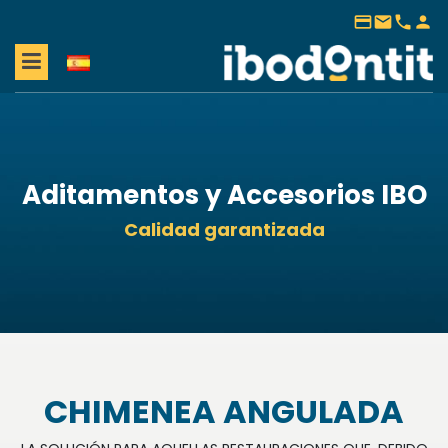
payment
mail
phone
person
Aditamentos y Accesorios IBO
Calidad garantizada
CHIMENEA ANGULADA