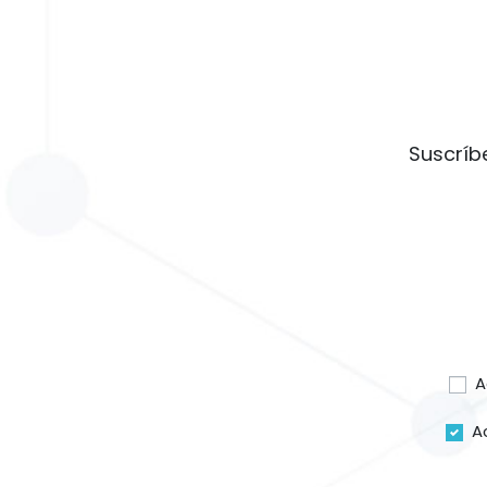
Suscríb
A
A