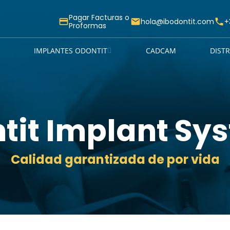
Pagar Facturas o
payment
mail
hola@ibodontit.com
phone
+
Proformas
IMPLANTES ODONTIT
CADCAM
DIST
tit Implant Sy
Calidad garantizada de por vida