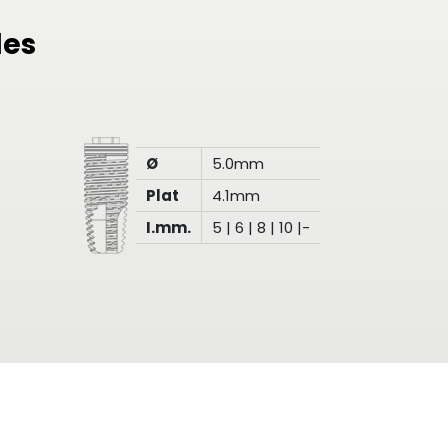
les
Ø
5.0mm
Plat
4.1mm
I.mm.
5 | 6 | 8 | 10 |-