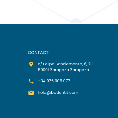
CONTACT
room
c/ Felipe Sanclemente, 6, 2C
50001 Zaragoza Zaragoza
phone
+34 976 905 077
mail
hola@ibodontit.com