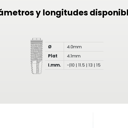
ámetros y longitudes disponib
Ø
4.0mm
Plat
4.1mm
I.mm.
-|10 | 11.5 | 13 | 15