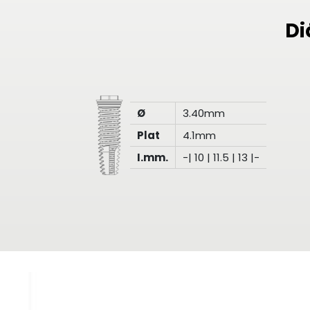
Di
Ø
3.40mm
Plat
4.1mm
I.mm.
-| 10 | 11.5 | 13 |-